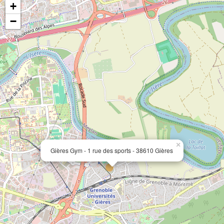
+
−
×
Gières Gym - 1 rue des sports - 38610 Gières