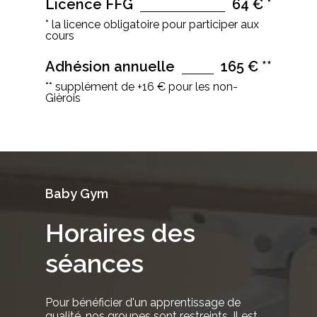
Licence FFG
64 € *
* la licence obligatoire pour participer aux
cours
Adhésion annuelle
165 € **
** supplément de +16 € pour les non-
Gièrois
Baby
Gym
Horaires
des
séances
Pour
bénéficier
d'un
apprentissage
de
qualité,
nos
groupes
sont
restreints.
Il
est