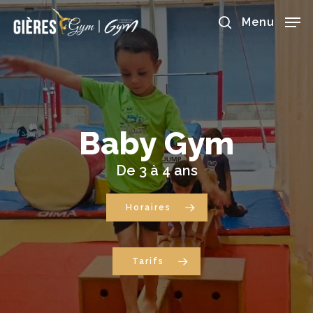
Skip
to
Menu
main
search
content
Baby
Gym
De
3
à
4
ans
Horaires
Tarifs