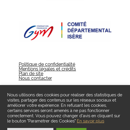
Politique de confidentialité
Mentions légales et crédits
Plan de site
Nous contacter
Nous utilisons des cookies pour réaliser des statistiques de
visites, partager des contenus sur les réseaux sociaux et
améliorer votre expérience. En refusant les cookies,
certains services seront amenés à ne pas fonctionner
correctement. Vous pouvez changer d'avis en cliquant sur
le bouton "Paramétrer des Cookies"
En savoir plus
© 2024 Gières Gymnastique - Designed by ID
Création