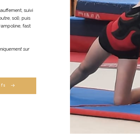
uffement, suivi
utre, sol), puis
rampoline, fast
(uniquement sur
ifs