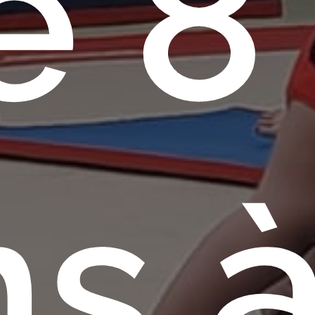
e
8
ns