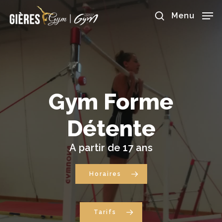
Skip
to
Menu
main
search
content
Gym
Forme
Détente
A
partir
de
17
ans
Horaires
Tarifs