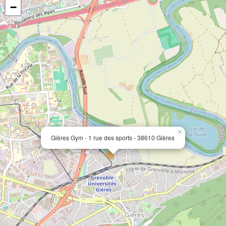
−
×
Gières Gym - 1 rue des sports - 38610 Gières