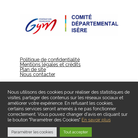
Politique de confidentialité
Mentions légales et crédits
Plan de site
Nous contacter
Nous utilisons des cookies pour réaliser des statistiques de
visites, partager des contenus sur les réseaux sociaux et
améliorer votre expérience. En refusant les cookies,
certains services seront amenés à ne pas fonctionner
correctement. Vous pouvez changer d'avis en cliquant sur
le bouton "Paramétrer des Cookies"
En savoir plus
© 2024 Gières Gymnastique - Designed by ID
Création
Paramétrer les cookies
Tout accepter