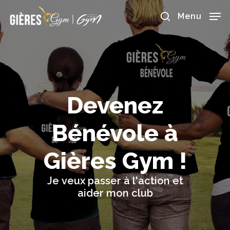
Skip
to
Menu
main
search
content
Devenez
Bénévole
à
Gières
Gym
!
Je
veux
passer
à
l'action
et
aider
mon
club