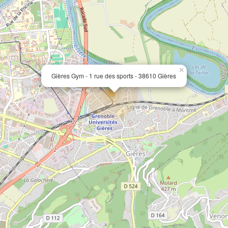
×
Gières Gym - 1 rue des sports - 38610 Gières