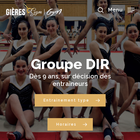
Skip
to
Menu
main
search
content
Groupe
DIR
Dès
9
ans,
sur
décision
des
entraineurs
Entrainement type
Horaires