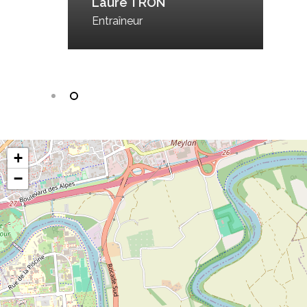
Laure TRON
Entraîneur
+
−