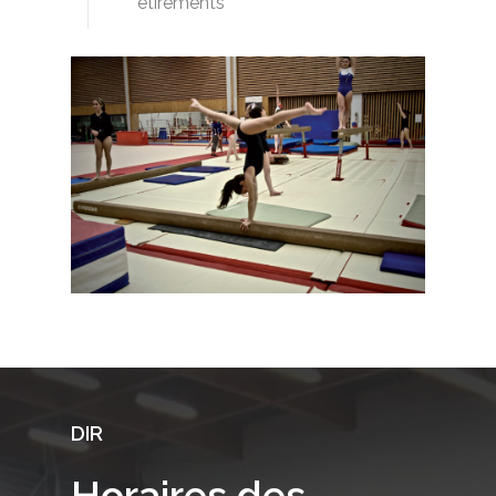
étirements
DIR
Horaires
des