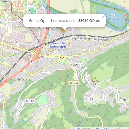
×
Gières Gym - 1 rue des sports - 38610 Gières