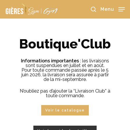
Skip
to
Menu
main
search
content
Boutique'Club
Informations importantes
: les livraisons
sont suspendues en juillet et en août.
Pour toute commande passée après le 5
juin 2026, la livraison sera assurée à partir
de la mi-septembre.
N’oubliez pas d’ajouter la “Livraison Club” à
toute commande.
Voir le catalogue