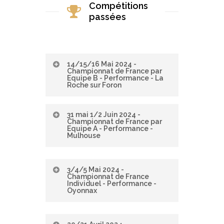
Compétitions
passées
14/15/16 Mai 2024 -
Championnat de France par
Equipe B - Performance - La
Roche sur Foron
Palmarès Général
31 mai 1/2 Juin 2024 -
Championnat de France par
NATIONALE 2 12 - 15
Equipe A - Performance -
Mulhouse
ANS
Palmarès Général
3/4/5 Mai 2024 -
Rang
Club
Total
Championnat de France
NATIONALE 6 12 ANS
Individuel - Performance -
ET +
1
Oyonnax
KINGERSHEIM –
156.200
INDEPENDANTE
KINGERSHEIM
Palmarès Général
Rang
Club
Total