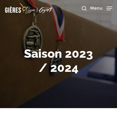
Skip
to
Menu
main
search
content
Saison
2023
/
2024