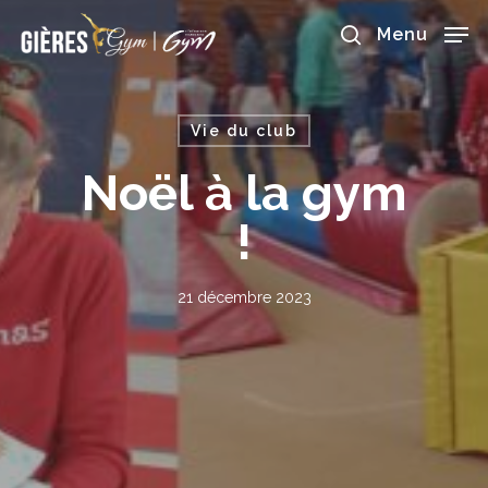
Skip
to
Menu
main
search
content
Vie du club
Noël à la gym
!
21 décembre 2023