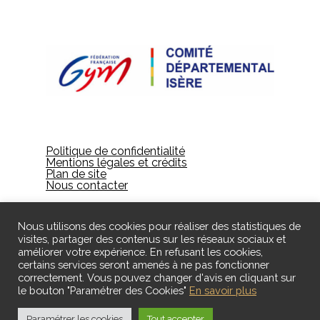
Politique de confidentialité
Mentions légales et crédits
Plan de site
Nous contacter
Nous utilisons des cookies pour réaliser des statistiques de
visites, partager des contenus sur les réseaux sociaux et
améliorer votre expérience. En refusant les cookies,
certains services seront amenés à ne pas fonctionner
correctement. Vous pouvez changer d'avis en cliquant sur
le bouton "Paramétrer des Cookies"
En savoir plus
© 2024 Gières Gymnastique - Designed by ID
Création
Paramétrer les cookies
Tout accepter