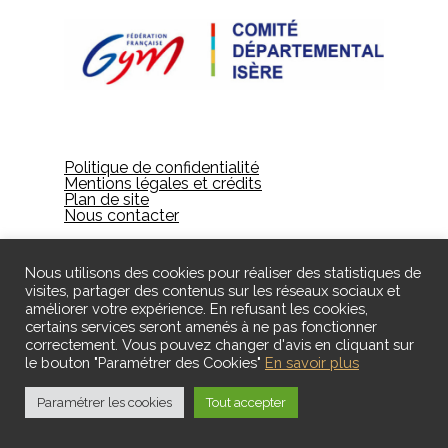
Politique de confidentialité
Mentions légales et crédits
Plan de site
Nous contacter
Nous utilisons des cookies pour réaliser des statistiques de
visites, partager des contenus sur les réseaux sociaux et
améliorer votre expérience. En refusant les cookies,
certains services seront amenés à ne pas fonctionner
correctement. Vous pouvez changer d'avis en cliquant sur
le bouton "Paramétrer des Cookies"
En savoir plus
© 2024 Gières Gymnastique - Designed by ID
Création
Paramétrer les cookies
Tout accepter