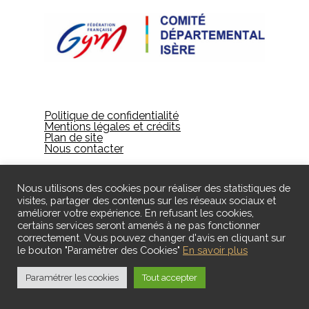
Politique de confidentialité
Mentions légales et crédits
Plan de site
Nous contacter
Nous utilisons des cookies pour réaliser des statistiques de
visites, partager des contenus sur les réseaux sociaux et
améliorer votre expérience. En refusant les cookies,
certains services seront amenés à ne pas fonctionner
correctement. Vous pouvez changer d'avis en cliquant sur
le bouton "Paramétrer des Cookies"
En savoir plus
© 2024 Gières Gymnastique - Designed by ID
Création
Paramétrer les cookies
Tout accepter