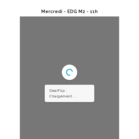
1/2
Mercredi - EDG M2 - 11h
DearFlip :
Chargement PDF 19%
...