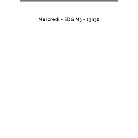
Mercredi - EDG M3 - 13h30
DearFlip :
Chargement ...