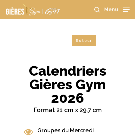
Skip
to
Menu
main
search
content
Retour
Calendriers
Gières Gym
2026
Format 21 cm x 29,7 cm
Groupes du Mercredi