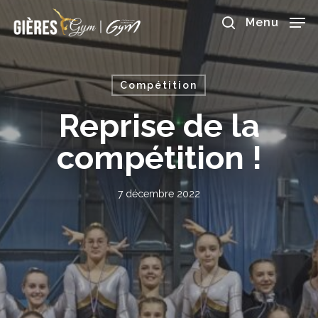
Skip
to
Menu
main
search
content
Compétition
Reprise de la
compétition !
7 décembre 2022