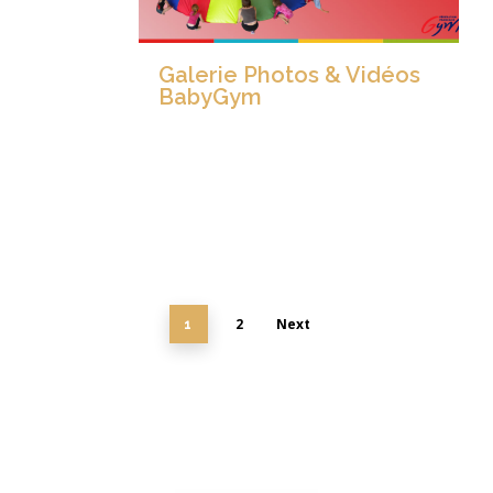
Galerie Photos & Vidéos
BabyGym
2
Next
1