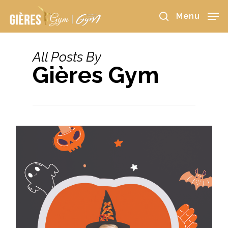
Skip
to
Menu
main
search
content
All Posts By
Gières Gym