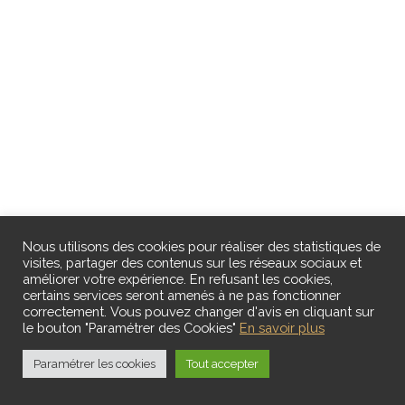
Nous utilisons des cookies pour réaliser des statistiques de
visites, partager des contenus sur les réseaux sociaux et
améliorer votre expérience. En refusant les cookies,
certains services seront amenés à ne pas fonctionner
correctement. Vous pouvez changer d'avis en cliquant sur
le bouton "Paramétrer des Cookies"
En savoir plus
Paramétrer les cookies
Tout accepter