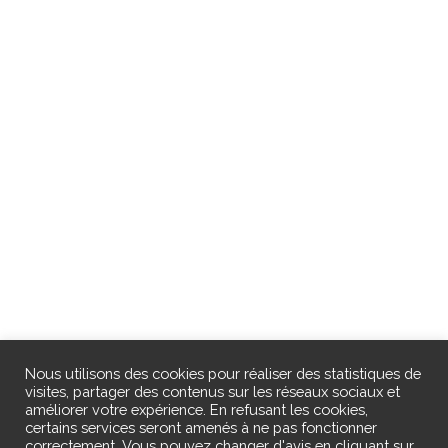
Nous utilisons des cookies pour réaliser des statistiques de
visites, partager des contenus sur les réseaux sociaux et
améliorer votre expérience. En refusant les cookies,
certains services seront amenés à ne pas fonctionner
correctement. Vous pouvez changer d'avis en cliquant sur