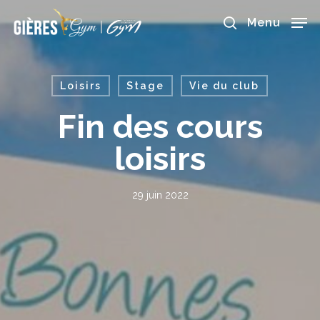
Skip
to
Menu
main
search
content
Loisirs
Stage
Vie du club
Fin des cours
loisirs
29 juin 2022